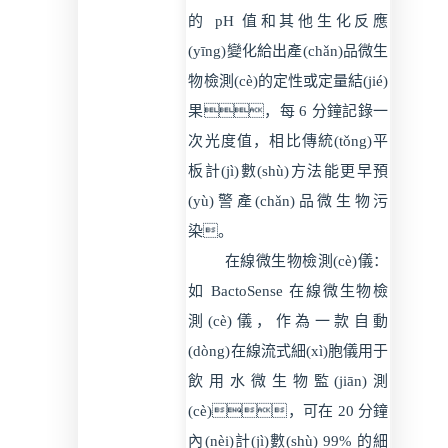
的 pH 值和其他生化反應
(yīng)變化給出產(chǎn)品微生
物檢測(cè)的定性或定量結(jié)
果，每 6 分鐘記錄一
次光度值，相比傳統(tǒng)平
板計(jì)數(shù)方法能更早預
(yù)警產(chǎn)品微生物污
染。
在線微生物檢測(cè)儀：
如 BactoSense 在線微生物檢
測(cè)儀，作為一款自動
(dòng)在線流式細(xì)胞儀用于
飲用水微生物監(jiān)測
(cè)，可在 20 分鐘
內(nèi)計(jì)數(shù) 99% 的細