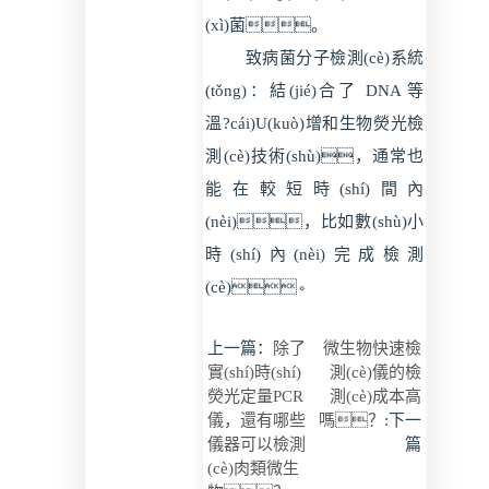
(xì)菌。
致病菌分子檢測(cè)系統
(tǒng)：結(jié)合了 DNA 等
溫?cái)U(kuò)增和生物熒光檢
測(cè)技術(shù)，通常也
能在較短時(shí)間內
(nèi)，比如數(shù)小
時(shí)內(nèi)完成檢測
(cè)。
上一篇：
除了
微生物快速檢
實(shí)時(shí)
測(cè)儀的檢
熒光定量PCR
測(cè)成本高
儀，還有哪些
嗎？
:下一
儀器可以檢測
篇
(cè)肉類微生