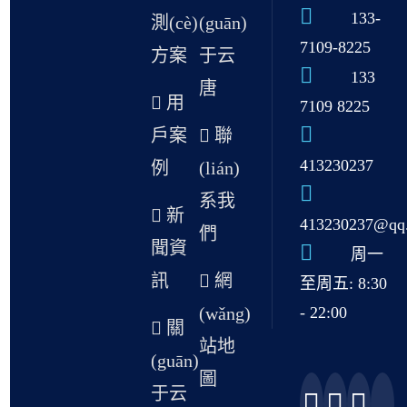
133-
測(cè)
(guān)
7109-8225
方案
于云
133
唐
用
7109 8225
戶案
聯
413230237
例
(lián)
系我
新
413230237@qq
們
聞資
周一
訊
網
至周五: 8:30
(wǎng)
- 22:00
關
站地
(guān)
圖
于云